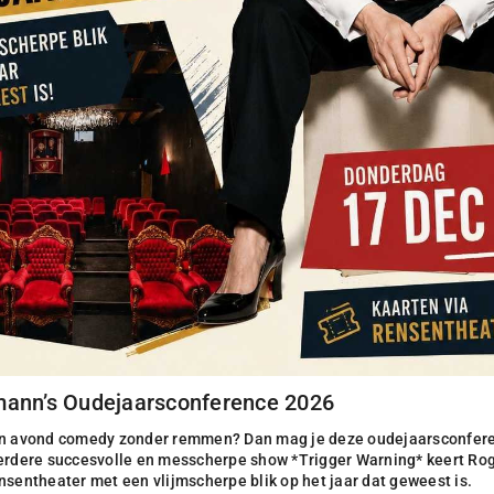
mann’s Oudejaarsconference 2026
en avond comedy zonder remmen? Dan mag je deze oudejaarsconfere
eerdere succesvolle en messcherpe show *Trigger Warning* keert Ro
nsentheater met een vlijmscherpe blik op het jaar dat geweest is.