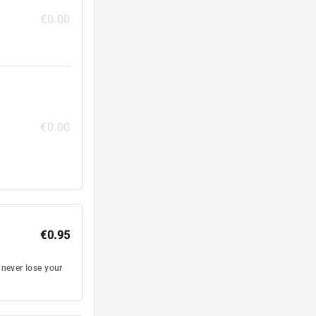
€0.00
€0.00
€0.95
 never lose your