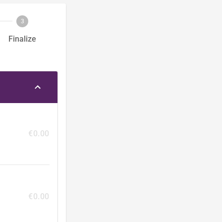
3
Finalize
€0.00
€0.00