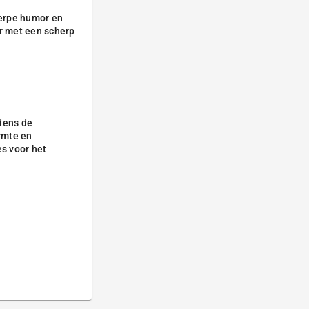
herpe humor en
ar met een scherp
dens de
armte en
es voor het