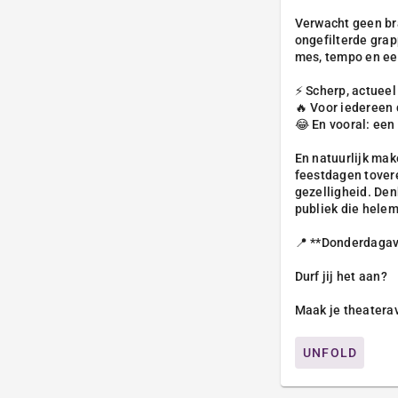
Verwacht geen br
ongefilterde grap
mes, tempo en een
⚡ Scherp, actuee
🔥 Voor iedereen 
😂 En vooral: een
En natuurlijk mak
feestdagen tovere
gezelligheid. Den
publiek die hele
📍 **Donderdaga
Durf jij het aan?
Maak je theaterav
UNFOLD