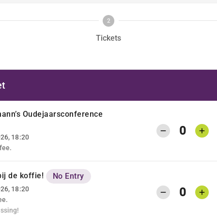
2
Tickets
et
mann’s Oudejaarsconference
0
026, 18:20
fee.
bij de koffie!
No Entry
026, 18:20
0
ee.
ssing!