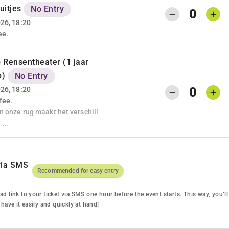
uitjes
No Entry
0
026, 18:20
ee.
 Rensentheater (1 jaar
p)
No Entry
0
026, 18:20
fee.
n onze rug maakt het verschil!
...
via SMS
Recommended for easy entry
d link to your ticket via SMS one hour before the event starts. This way, you’ll
 have it easily and quickly at hand!