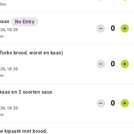
fee.
/kaas
No Entry
0
026, 18:20
ee.
(Turks brood, worst en kaas)
0
026, 18:20
ee.
kaas en 2 soorten saus
0
026, 18:20
ee.
e kipsaté met brood,