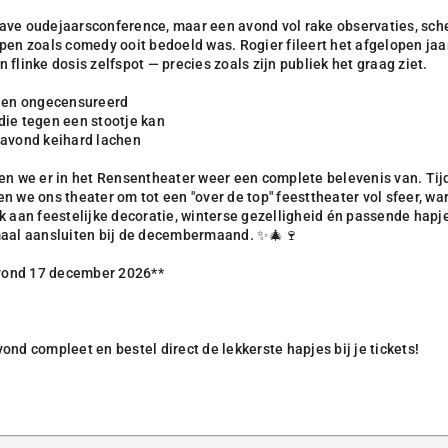
ave oudejaarsconference, maar een avond vol rake observaties, sc
pen zoals comedy ooit bedoeld was. Rogier fileert het afgelopen ja
 flinke dosis zelfspot — precies zoals zijn publiek het graag ziet.
l en ongecensureerd
die tegen een stootje kan
 avond keihard lachen
en we er in het Rensentheater weer een complete belevenis van. Tij
n we ons theater om tot een "over de top" feesttheater vol sfeer, w
k aan feestelijke decoratie, winterse gezelligheid én passende hapj
maal aansluiten bij de decembermaand. ✨🎄🍷
vond 17 december 2026**
ond compleet en bestel direct de lekkerste hapjes bij je tickets!