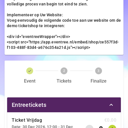
volledige proces van begin tot eind te zien.
Implementeer op Uw Website:
Voeg eenvoudig de volgende code toe aan uw website om de
demo ticketshop te integreren:
<div id="eventreeWrapper"></div>
<script src="https://app.eventree.nl/embed/shop/ce557f3d-
f103-488f-83d4-a676c354a21d.js"></script>
2
3
Event
Tickets
Finalize
Entreetickets
Ticket Vrijdag
€0.00
Date: 30 Dec 2026, 12:00 - 31 Dec